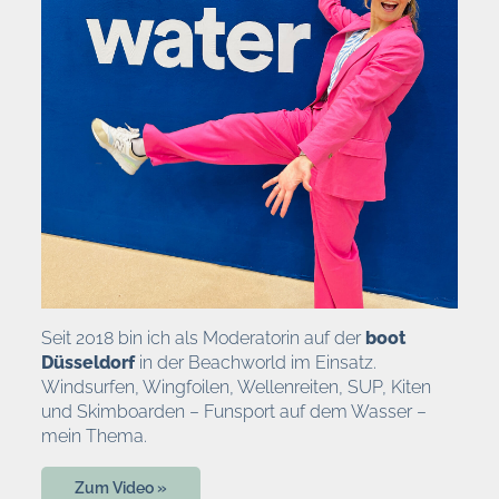
Seit 2018 bin ich als Moderatorin auf der
boot
Düsseldorf
in der Beachworld im Einsatz.
Windsurfen, Wingfoilen, Wellenreiten, SUP, Kiten
und Skimboarden – Funsport auf dem Wasser –
mein Thema.
Zum Video »